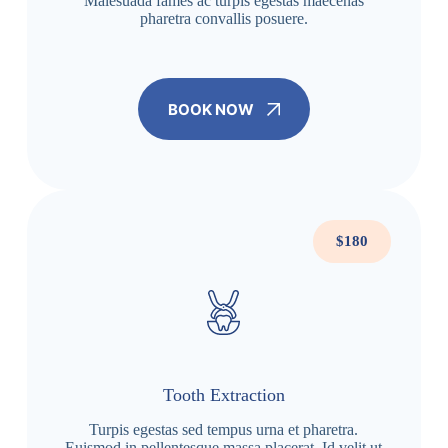
Malesuada fames ac turpis egestas maecenas
pharetra convallis posuere.
BOOK NOW
$180
Tooth Extraction
Turpis egestas sed tempus urna et pharetra.
Euismod in pellentesque massa placerat. Id velit ut