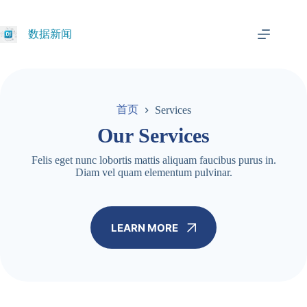
跳
过
数据新闻
内
容
首页
Services
Our Services
Felis eget nunc lobortis mattis aliquam faucibus purus in.
Diam vel quam elementum pulvinar.
LEARN MORE